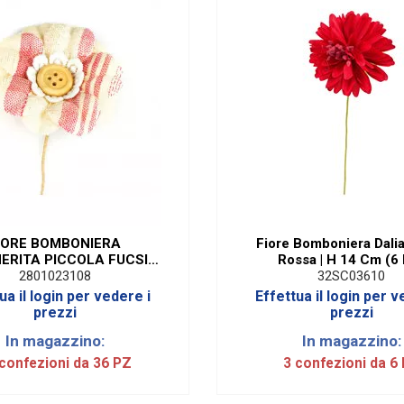
IORE BOMBONIERA
Fiore Bomboniera Dali
ERITA PICCOLA FUCSIA
Rossa | H 14 Cm (6
(36 PEZZI)
2801023108
32SC03610
ua il login per vedere i
Effettua il login per v
prezzi
prezzi
In magazzino:
In magazzino:
confezioni da 36 PZ
3 confezioni da 6