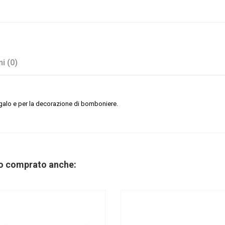
i (0)
regalo e per la decorazione di bomboniere.
Marrone
Sconto 40%
no comprato anche:
Applicazioni
No