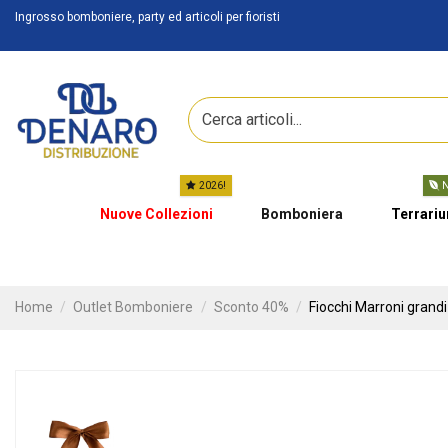
Ingrosso bomboniere, party ed articoli per fioristi
2026!
N
Nuove Collezioni
Bomboniera
Terrari
Home
Outlet Bomboniere
Sconto 40%
Fiocchi Marroni grandi