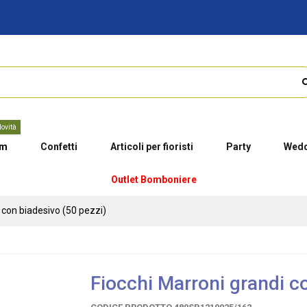
ovità
um
Confetti
Articoli per fioristi
Party
Wedd
Outlet Bomboniere
 con biadesivo (50 pezzi)
Fiocchi Marroni grandi c