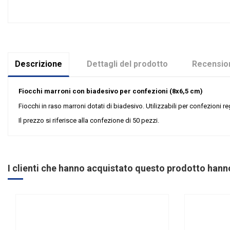
Descrizione
Dettagli del prodotto
Recension
Fiocchi marroni con biadesivo per confezioni (8x6,5 cm)
Fiocchi in raso marroni dotati di biadesivo. Utilizzabili per confezioni 
Il prezzo si riferisce alla confezione di 50 pezzi.
Nessuna recensione
Colore
Grandi affari
I clienti che hanno acquistato questo prodotto han
Tipologia
Riordinabile