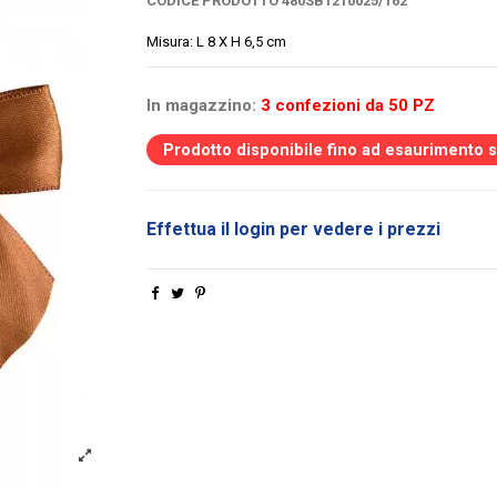
CODICE PRODOTTO
480SB1210025/162
Misura: L 8 X H 6,5 cm
In magazzino:
3 confezioni da 50 PZ
Prodotto disponibile fino ad esaurimento 
Effettua il login per vedere i prezzi