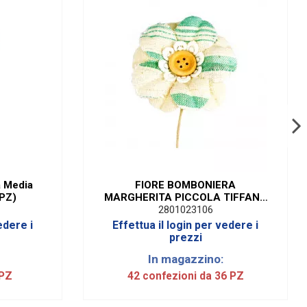
a Media
FIORE BOMBONIERA
 PZ)
MARGHERITA PICCOLA TIFFANY
(36 PEZZI)
2801023106
edere i
Effettua il login per vedere i
prezzi
In magazzino:
 PZ
42 confezioni da 36 PZ