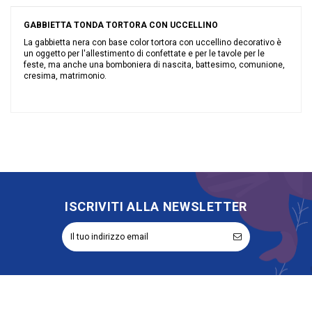
GABBIETTA TONDA TORTORA CON UCCELLINO
La gabbietta nera con base color tortora con uccellino decorativo è
un oggetto per l'allestimento di confettate e per le tavole per le
feste, ma anche una bomboniera di nascita, battesimo, comunione,
cresima, matrimonio.
Nessuna recensione
Grandi affari
Sconto 40%
Tipologia
Gabbie
Riordinabile
No
ISCRIVITI ALLA NEWSLETTER