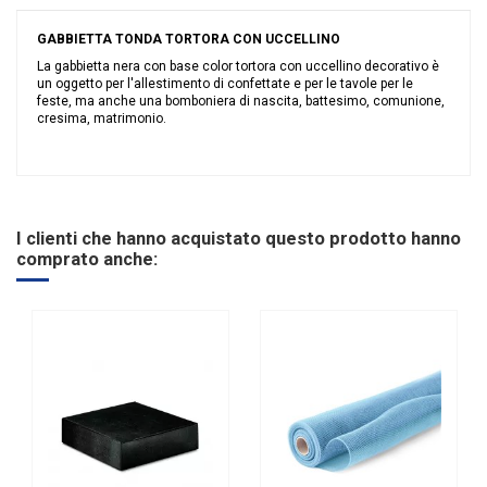
GABBIETTA TONDA TORTORA CON UCCELLINO
La gabbietta nera con base color tortora con uccellino decorativo è
un oggetto per l'allestimento di confettate e per le tavole per le
feste, ma anche una bomboniera di nascita, battesimo, comunione,
cresima, matrimonio.
Nessuna recensione
Grandi affari
Sconto 40%
Tipologia
Gabbie
I clienti che hanno acquistato questo prodotto hanno
Riordinabile
No
comprato anche: