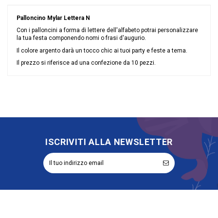
Palloncino Mylar Lettera N
Con i palloncini a forma di lettere dell'alfabeto potrai personalizzare
la tua festa componendo nomi o frasi d'augurio.
Il colore argento darà un tocco chic ai tuoi party e feste a tema.
Il prezzo si riferisce ad una confezione da 10 pezzi.
Nessuna recensione
Colore
Argento
Grandi affari
Sconto 40%
Misura
7\"/18 cm
Tipologia palloncini
Lettere
materiale palloncini
Mylar
ISCRIVITI ALLA NEWSLETTER
Riordinabile
No