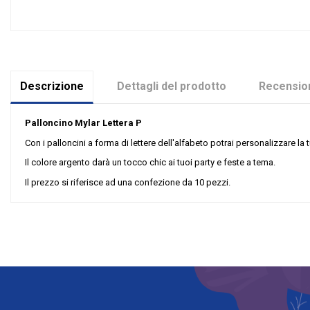
Descrizione
Dettagli del prodotto
Recension
Palloncino Mylar Lettera P
Con i palloncini a forma di lettere dell'alfabeto potrai personalizzare 
Il colore argento darà un tocco chic ai tuoi party e feste a tema.
Il prezzo si riferisce ad una confezione da 10 pezzi.
Nessuna recensione
Colore
Grandi affari
Misura
Tipologia palloncini
materiale palloncini