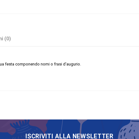
i (0)
la tua festa componendo nomi o frasi d'augurio.
Argento
Sconto 40%
7\"/18 cm
Lettere
Mylar
ISCRIVITI ALLA NEWSLETTER