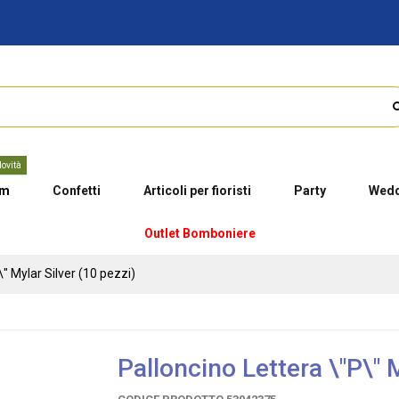
ovità
um
Confetti
Articoli per fioristi
Party
Wedd
Outlet Bomboniere
\" Mylar Silver (10 pezzi)
Palloncino Lettera \"P\" M