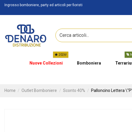
Ingrosso bomboniere, party ed articoli per fioristi
2026!
N
Nuove Collezioni
Bomboniera
Terrari
Home
Outlet Bomboniere
Sconto 40%
Palloncino Lettera \"P