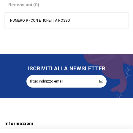
Recensioni (0)
NUMERO 9 - CON ETICHETTA ROSSO
Nessuna recensione
Colore
Rosso
Grandi affari
Sconto 40%
Misura
40\"/100 cm
Tipologia palloncini
Numeri
materiale palloncini
Mylar
ISCRIVITI ALLA NEWSLETTER
Riordinabile
No
Informazioni