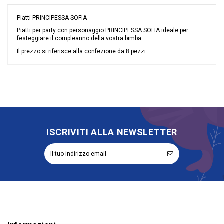
Piatti PRINCIPESSA SOFIA
Piatti per party con personaggio PRINCIPESSA SOFIA ideale per
festeggiare il compleanno della vostra bimba
Il prezzo si riferisce alla confezione da 8 pezzi.
Nessuna recensione
Materiale
Cellulosa
Grandi affari
Sconto 40%
Evento
Compleanno
Tipologia
Piatti
Coordinati per il Party
Principesse
ISCRIVITI ALLA NEWSLETTER
Riordinabile
No