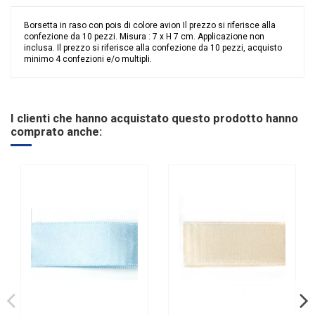
Borsetta in raso con pois di colore avion Il prezzo si riferisce alla
confezione da 10 pezzi. Misura : 7 x H 7 cm. Applicazione non
inclusa. Il prezzo si riferisce alla confezione da 10 pezzi, acquisto
minimo 4 confezioni e/o multipli.
Nessuna recensione
Colore
Blu
Grandi affari
Stock
I clienti che hanno acquistato questo prodotto hanno
Riordinabile
No
comprato anche:
Categoria Prodotto
Sacchetti