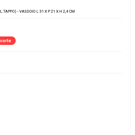
L.TAPPO) - VASSOIO L 31 X P 21 X H 2,4 CM
scorte