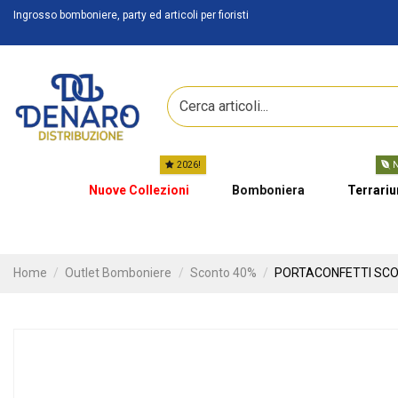
Ingrosso bomboniere, party ed articoli per fioristi
2026!
N
Nuove Collezioni
Bomboniera
Terrari
Home
Outlet Bomboniere
Sconto 40%
PORTACONFETTI SCOO