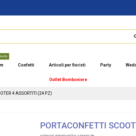
ovità
um
Confetti
Articoli per fioristi
Party
Wedd
Outlet Bomboniere
TER 4 ASSORTITI (24 PZ)
PORTACONFETTI SCOOTE