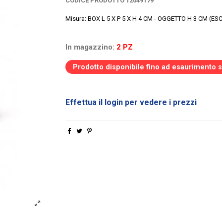
CODICE PRODOTTO
12049179
Misura: BOX L 5 X P 5 X H 4 CM - OGGETTO H 3 CM (ESC
In magazzino:
2 PZ
Prodotto disponibile fino ad esaurimento 
Effettua il login per vedere i prezzi