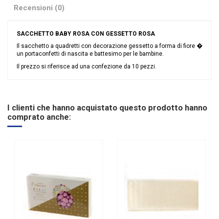
Recensioni (0)
SACCHETTO BABY ROSA CON GESSETTO ROSA
Il sacchetto a quadretti con decorazione gessetto a forma di fiore �
un portaconfetti di nascita e battesimo per le bambine.
Il prezzo si riferisce ad una confezione da 10 pezzi.
Nessuna recensione
Colore
Rosa
Grandi affari
Sconto 40%
I clienti che hanno acquistato questo prodotto hanno
Riordinabile
No
comprato anche: