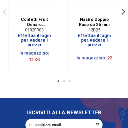
Confetti Fruit
Nastro Doppio
Denaro
Raso da 25 mm
Cioccomandorla
0102FR03
12D25
Alla Frutta Senza
Effettua il login
Effettua il login
Glutine Rosa|1 KG
per vedere i
per vedere i
prezzi
prezzi
In magazzino:
In magazzino:
22
12 KG
ISCRIVITI ALLA NEWSLETTER