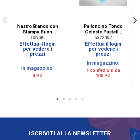
Nastro Bianco con
Palloncino Tondo
Stampa Buon
Celeste Pastello
Compleanno in
5\"/13 cm. (100
10NI80
5372402
Oro MM 15 X 25
Pezzi)
Effettua il login
Effettua il login
MT
per vedere i
per vedere i
prezzi
prezzi
In magazzino:
In magazzino:
1 confezioni da
4 PZ
100 PZ
ISCRIVITI ALLA NEWSLETTER