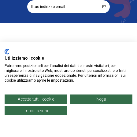
Informazioni
Utilizziamo i cookie
Account
Potremmo posizionarli per l'analisi dei dati dei nostri visitatori, per
migliorare il nostro sito Web, mostrare contenuti personalizzati e offrirti
Prodotti
un'esperienza di navigazione eccezionale. Per ulteriori informazioni sui
cookie utilizziamo aprire le impostazioni.
Accetta tutti i cookie
Nega
© Copyright 2021 | Denaro Distribuzione Srl. |
P. IVA: 02671960819
Impostazioni