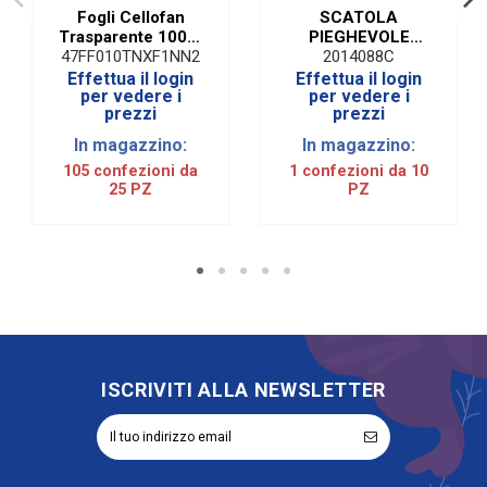
Fogli Cellofan
SCATOLA
Trasparente 100 X
PIEGHEVOLE
130 Cm (25 PZ)
SETA BIANCO
47FF010TNXF1NN2
2014088C
10X10X20 Cm (10
Effettua il login
Effettua il login
PZ)
per vedere i
per vedere i
prezzi
prezzi
In magazzino:
In magazzino:
105 confezioni da
1 confezioni da 10
25 PZ
PZ
ISCRIVITI ALLA NEWSLETTER