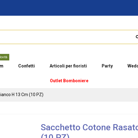
ovità
um
Confetti
Articoli per fioristi
Party
Wedd
Outlet Bomboniere
ianco H 13 Cm (10 PZ)
Sacchetto Cotone Rasato
(10 PZ)