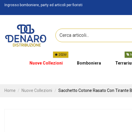
Ingrosso bomboniere, party ed articoli per fioristi
2026!
N
Nuove Collezioni
Bomboniera
Terrari
Home
Nuove Collezioni
Sacchetto Cotone Rasato Con Tirante B