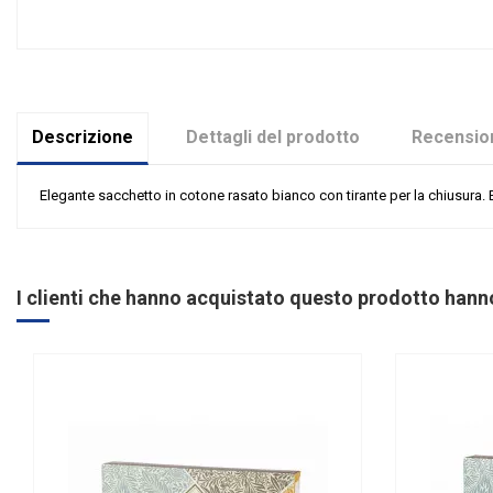
Descrizione
Dettagli del prodotto
Recension
Elegante sacchetto in cotone rasato bianco con tirante per la chiusura. 
Nessuna recensione
Colore
Data di Fornitura 1
I clienti che hanno acquistato questo prodotto han
Supply Qty 1
Categoria Prodotto