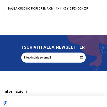
DALILA CUSCINO FIORI CREMA CM 11X11X9 (12 PZ) CON ZIP
Nessuna recensione
Colore
Avorio
Tipologia Sacchetti
Cuscino
Materiale
Cotone
Grandi affari
Sconto 40%
Riordinabile
No
ISCRIVITI ALLA NEWSLETTER
Informazioni
Account