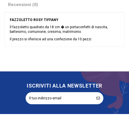
Recensioni (0)
FAZZOLETTO ROSY TIFFANY
Il fazzoletto quadrato da 18 cm � un portaconfetti di nascita,
battesimo, comunione, cresima, matrimonio.
Il prezzo si riferisce ad una confezione da 10 pezzi.
Nessuna recensione
Colore
Tiffany
Grandi affari
Sconto 40%
Riordinabile
No
Categoria Prodotto
Sacchetti
ISCRIVITI ALLA NEWSLETTER