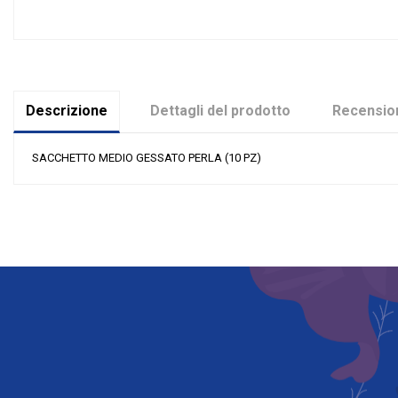
Descrizione
Dettagli del prodotto
Recension
SACCHETTO MEDIO GESSATO PERLA (10 PZ)
Nessuna recensione
Colore
Grandi affari
Riordinabile