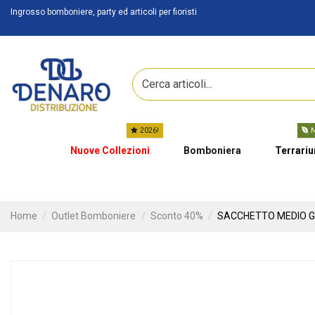
Ingrosso bomboniere, party ed articoli per fioristi
2026!
N
Nuove Collezioni
Bomboniera
Terrari
Home
Outlet Bomboniere
Sconto 40%
SACCHETTO MEDIO G