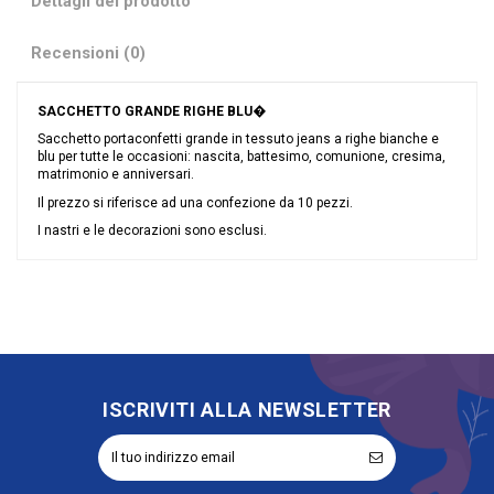
Dettagli del prodotto
Recensioni (0)
SACCHETTO GRANDE RIGHE BLU�
Sacchetto portaconfetti grande in tessuto jeans a righe bianche e
blu per tutte le occasioni: nascita, battesimo, comunione, cresima,
matrimonio e anniversari.
Il prezzo si riferisce ad una confezione da 10 pezzi.
I nastri e le decorazioni sono esclusi.
Nessuna recensione
Colore
Blu
Grandi affari
Sconto 40%
Riordinabile
No
ISCRIVITI ALLA NEWSLETTER