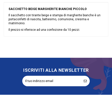
SACCHETTO BEIGE MARGHERITE BIANCHE PICCOLO
Il sacchetto con tirante beige e stampa di margherite bianche è un
portaconfetti di nascita, battesimo, comunione, cresima e
matrimonio.
Il prezzo si riferisce ad una confezione da 10 pezzi.
Nessuna recensione
Colore
Nocciola
Grandi affari
Sconto 40%
Riordinabile
No
ISCRIVITI ALLA NEWSLETTER