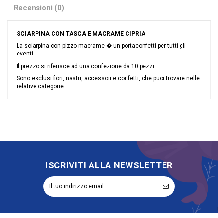
Recensioni (0)
SCIARPINA CON TASCA E MACRAME CIPRIA
La sciarpina con pizzo macrame � un portaconfetti per tutti gli
eventi.
Il prezzo si riferisce ad una confezione da 10 pezzi.
Sono esclusi fiori, nastri, accessori e confetti, che puoi trovare nelle
relative categorie.
Nessuna recensione
Colore
Cipria
Grandi affari
Sconto 40%
Riordinabile
No
Categoria Prodotto
Sacchetti
ISCRIVITI ALLA NEWSLETTER