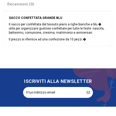
Recensioni (0)
SACCO CONFETTATA GRANDE BLU
Il sacco per confettata dal tessuto jeans a righe bianche e blu �
utile per organizzare gustose confettate per tutte le feste: nascita,
battesimo, comunione, cresima, matrimonio e anniversari.
Il prezzo si riferisce ad una confezione da 10 pezzi.�
Nessuna recensione
Colore
Blu
Grandi affari
Sconto 40%
Riordinabile
No
ISCRIVITI ALLA NEWSLETTER