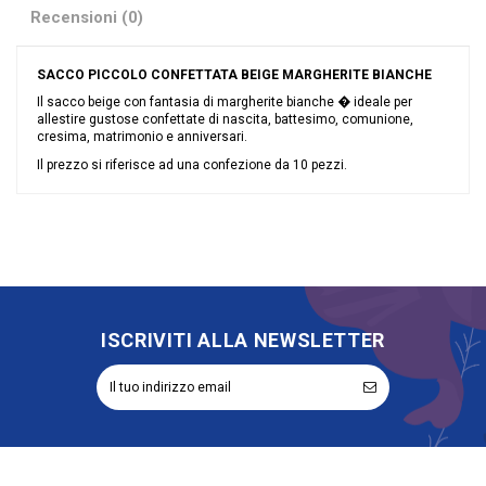
Recensioni (0)
SACCO PICCOLO CONFETTATA BEIGE MARGHERITE BIANCHE
Il sacco beige con fantasia di margherite bianche � ideale per
allestire gustose confettate di nascita, battesimo, comunione,
cresima, matrimonio e anniversari.
Il prezzo si riferisce ad una confezione da 10 pezzi.
Nessuna recensione
Colore
Nocciola
Grandi affari
Sconto 40%
Riordinabile
No
ISCRIVITI ALLA NEWSLETTER