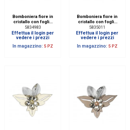
Bomboniera fiore in
Bomboniera fiore in
cristallo con foglie
cristallo con foglie
in legno piccolo
argento
5834983
5835011
Effettua il login per
Effettua il login per
vedere i prezzi
vedere i prezzi
In magazzino:
In magazzino:
5 PZ
5 PZ