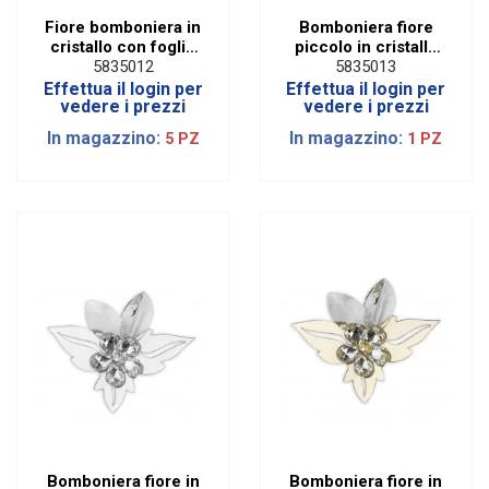
Fiore bomboniera in
Bomboniera fiore
cristallo con foglie
piccolo in cristallo
in oro
con foglie rame
5835012
5835013
Effettua il login per
Effettua il login per
vedere i prezzi
vedere i prezzi
In magazzino:
In magazzino:
5 PZ
1 PZ
Bomboniera fiore in
Bomboniera fiore in