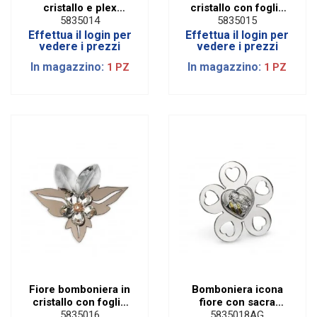
cristallo e plex
cristallo con foglie
argento
oro
5835014
5835015
Effettua il login per
Effettua il login per
vedere i prezzi
vedere i prezzi
In magazzino:
In magazzino:
1 PZ
1 PZ
Fiore bomboniera in
Bomboniera icona
cristallo con foglie
fiore con sacra
rame
famiglia
5835016
5835018AG