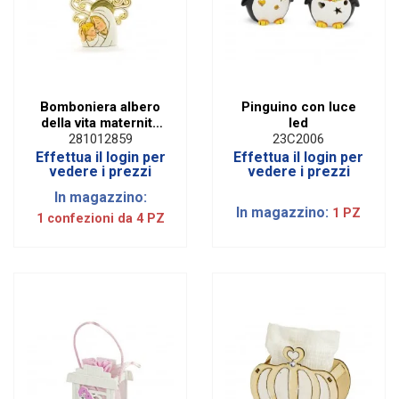
Bomboniera albero
Pinguino con luce
della vita maternità
led
|H 9 cm
281012859
23C2006
Effettua il login per
Effettua il login per
vedere i prezzi
vedere i prezzi
In magazzino:
In magazzino:
1 PZ
1 confezioni da 4 PZ