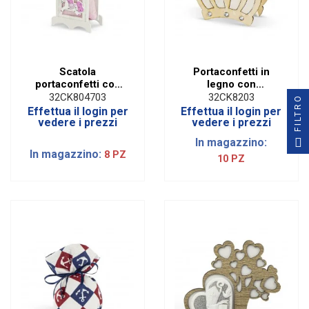
Scatola
Portaconfetti in
portaconfetti con
legno con
sacchetto
applicazione corona
32CK804703
32CK8203
FILTRO
cavalluccio rosa
e con sacchetto
Effettua il login per
Effettua il login per
vedere i prezzi
vedere i prezzi
In magazzino:
In magazzino:
8 PZ
10 PZ