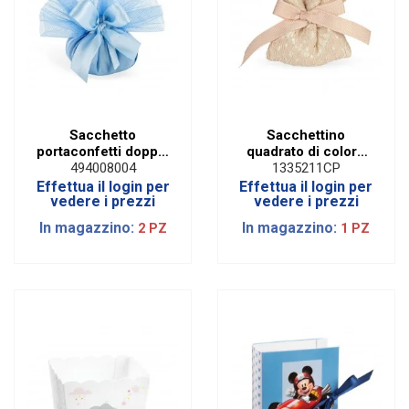
Sacchetto
Sacchettino
portaconfetti doppia
quadrato di colore
piega con tulle
cipria in macramè
494008004
1335211CP
celeste
con raso
Effettua il login per
Effettua il login per
vedere i prezzi
vedere i prezzi
In magazzino:
In magazzino:
2 PZ
1 PZ