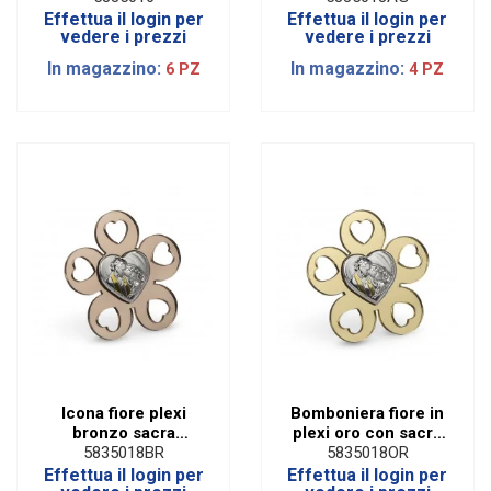
Effettua il login per
Effettua il login per
vedere i prezzi
vedere i prezzi
In magazzino:
In magazzino:
6 PZ
4 PZ
Icona fiore plexi
Bomboniera fiore in
bronzo sacra
plexi oro con sacra
famiglia
famiglia
5835018BR
5835018OR
Effettua il login per
Effettua il login per