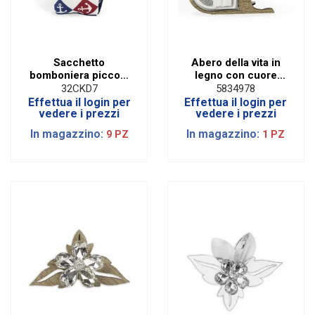
Sacchetto
Abero della vita in
bomboniera piccolo
legno con cuore
con fantasia ancora
cresima
32CKD7
5834978
Effettua il login per
Effettua il login per
vedere i prezzi
vedere i prezzi
In magazzino:
In magazzino:
9 PZ
1 PZ