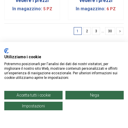
vedere i prezzi
vedere i prezzi
In magazzino:
In magazzino:
5 PZ
6 PZ
1
2
3
…
30
Utilizziamo i cookie
Potremmo posizionarli per l'analisi dei dati dei nostri visitatori, per
ISCRIVITI ALLA NEWSLETTER
migliorare il nostro sito Web, mostrare contenuti personalizzati e offrirti
un'esperienza di navigazione eccezionale. Per ulteriori informazioni sui
cookie utilizziamo aprire le impostazioni.
Accetta tutti i cookie
Nega
Impostazioni
Informazioni