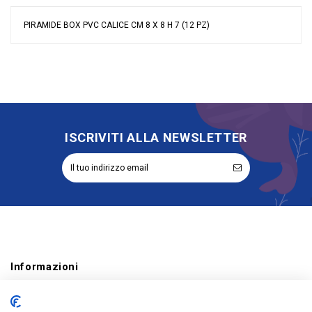
PIRAMIDE BOX PVC CALICE CM 8 X 8 H 7 (12 PZ)
Nessuna recensione
Colore
Bianco
Materiale
Cartoncino
Grandi affari
Sconto 40%
Evento
Comunione
Tipologia
Portaconfetti
ISCRIVITI ALLA NEWSLETTER
Riordinabile
No
Categoria Prodotto
Portaconfetti
Informazioni
Account