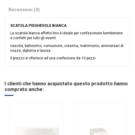
Recensioni (0)
SCATOLA PIEGHEVOLE BIANCA
La scatola bianca effetto lino è ideale per confezionare bomboniere
e confetti per tutti gli eventi:
nascita, battesimo, comunione, cresima, matrimonio, anniversari di
nozze, diploma e laurea.
Il prezzo si riferisce ad una confezione da 10 pezzi.
Nessuna recensione
Colore
Bianco
Linea
Lino Bianco
I clienti che hanno acquistato questo prodotto hanno
Tipologia
Pieghevoli
comprato anche: