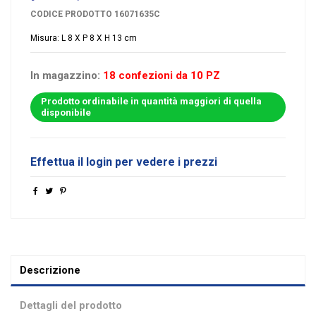
CODICE PRODOTTO
16071635C
Misura: L 8 X P 8 X H 13 cm
In magazzino:
18 confezioni da 10 PZ
Prodotto ordinabile in quantità maggiori di quella
disponibile
Effettua il login per vedere i prezzi
Descrizione
Dettagli del prodotto