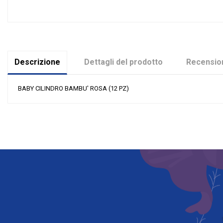
Descrizione
Dettagli del prodotto
Recension
BABY CILINDRO BAMBU' ROSA (12 PZ)
Nessuna recensione
Colore
Materiale
Grandi affari
Evento
Tipologia
Riordinabile