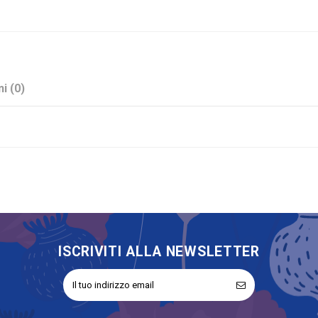
i (0)
Rosa
Paglia
Sconto 40%
Battesimo
Compleanno
Nascita
ISCRIVITI ALLA NEWSLETTER
Portaconfetti
No