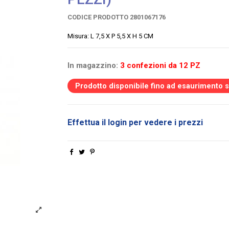
CODICE PRODOTTO
2801067176
Misura: L 7,5 X P 5,5 X H 5 CM
In magazzino:
3 confezioni da 12 PZ
Prodotto disponibile fino ad esaurimento 
Effettua il login per vedere i prezzi