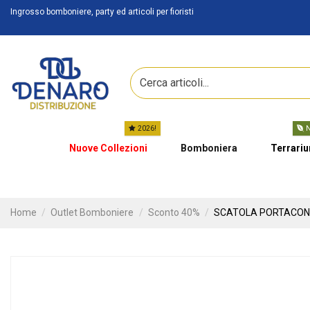
Ingrosso bomboniere, party ed articoli per fioristi
2026!
N
Nuove Collezioni
Bomboniera
Terrari
Home
Outlet Bomboniere
Sconto 40%
SCATOLA PORTACONFE