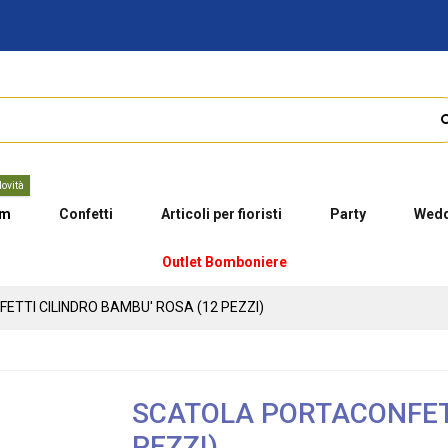
ovità
um
Confetti
Articoli per fioristi
Party
Wedd
Outlet Bomboniere
TTI CILINDRO BAMBU' ROSA (12 PEZZI)
SCATOLA PORTACONFETT
PEZZI)