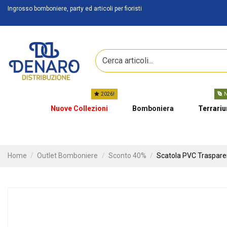
Ingrosso bomboniere, party ed articoli per fioristi
2026!
N
Nuove Collezioni
Bomboniera
Terrari
Home
Outlet Bomboniere
Sconto 40%
Scatola PVC Traspare