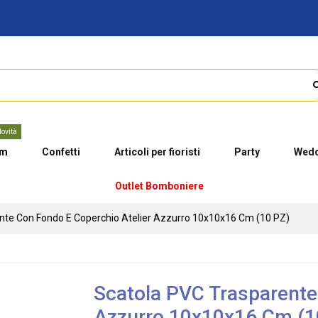
ovità
um
Confetti
Articoli per fioristi
Party
Wedd
Outlet Bomboniere
nte Con Fondo E Coperchio Atelier Azzurro 10x10x16 Cm (10 PZ)
Scatola PVC Trasparente
Azzurro 10x10x16 Cm (1