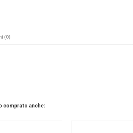
i (0)
Celeste
Sconto 40%
no comprato anche:
Fondo e Coperchio
No