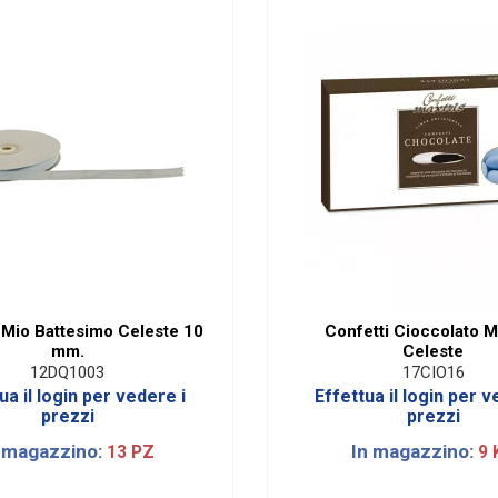
l Mio Battesimo Celeste 10
Confetti Cioccolato M
mm.
Celeste
12DQ1003
17CIO16
ua il login per vedere i
Effettua il login per v
prezzi
prezzi
 magazzino:
In magazzino:
13 PZ
9 