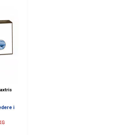
axtris
edere i
KG