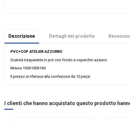
Descrizione
Dettagli del prodotto
Recension
PVC+COP ATELIER AZZURRO
Scatola trasparente in pvc con fondo e coperchio azzurro
Misura 100X100X160
Il prezzo si riferisce alla confezione da 10 pezzi
Nessuna recensione
Colore
Grandi affari
I clienti che hanno acquistato questo prodotto han
Tipologia
Riordinabile