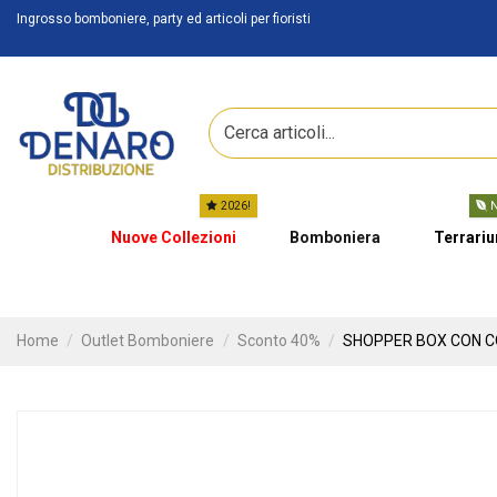
Ingrosso bomboniere, party ed articoli per fioristi
2026!
N
Nuove Collezioni
Bomboniera
Terrari
Home
Outlet Bomboniere
Sconto 40%
SHOPPER BOX CON CO