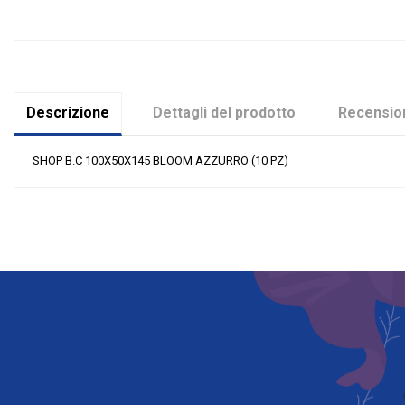
Descrizione
Dettagli del prodotto
Recension
SHOP B.C 100X50X145 BLOOM AZZURRO (10 PZ)
Nessuna recensione
Colore
Materiale
Grandi affari
Evento
Tipologia
Riordinabile