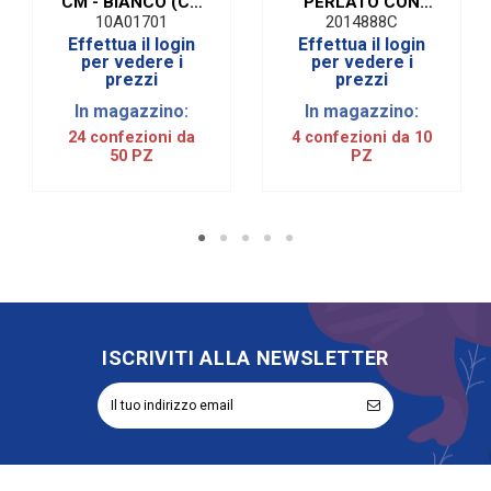
CM - BIANCO (CF.
PERLATO CON
50 PZ)
FORI 41 X 33 cm
10A01701
2014888C
(10 PZ)
Effettua il login
Effettua il login
per vedere i
per vedere i
prezzi
prezzi
In magazzino:
In magazzino:
24 confezioni da
4 confezioni da 10
50 PZ
PZ
ISCRIVITI ALLA NEWSLETTER