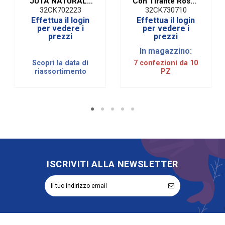
JUTA NATURALE
Con Tirante Rosso
13 CM (10 PZ)
(10 PZ)
32CK702223
32CK730710
Effettua il login
Effettua il login
per vedere i
per vedere i
prezzi
prezzi
In magazzino:
Scopri la data di
7 confezioni da 10
riassortimento
PZ
ISCRIVITI ALLA NEWSLETTER