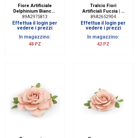
Fiore Artificiale
Tralcio Fiori
Delphinium Bianco |
Artificiali Fucsia | H
H 88 Cm
128 Cm
89A2975813
89A2652904
Effettua il login per
Effettua il login per
vedere i prezzi
vedere i prezzi
In magazzino:
In magazzino:
48 PZ
42 PZ