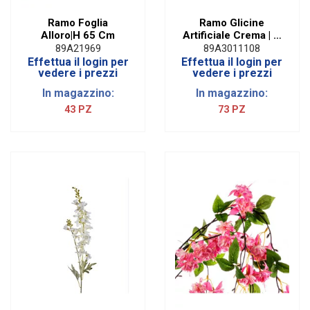
Ramo Foglia
Ramo Glicine
Alloro|H 65 Cm
Artificiale Crema | H
200 cm
89A21969
89A3011108
Effettua il login per
Effettua il login per
vedere i prezzi
vedere i prezzi
In magazzino:
In magazzino:
43 PZ
73 PZ