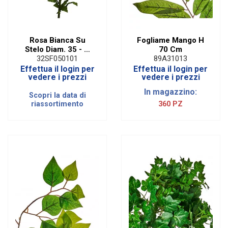
Rosa Bianca Su
Fogliame Mango H
Stelo Diam. 35 - H
70 Cm
100 Cm
32SF050101
89A31013
Effettua il login per
Effettua il login per
vedere i prezzi
vedere i prezzi
In magazzino:
Scopri la data di
riassortimento
360 PZ