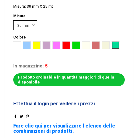
Misura: 30 mm X 25 mt
Misura
Colore
Bianco
Celeste
Giallo
Lilla
Rosa
Rosso
Verde
Avorio
Cipria
Beige
Acqua
In magazzino:
5
Prodotto ordinabile in quantità maggiori di quella
disponibile
Effettua il login per vedere i prezzi
Fare clic qui per visualizzare l'elenco delle
combinazioni di prodotti.