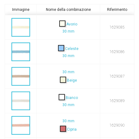
Misura
30 mm
Immagine
Nome della combinazione
Riferimento
Avorio
1629085
30 mm
Celeste
1629086
30 mm
30 mm
1629087
Beige
Bianco
1629089
30 mm
30 mm
1629090
Cipria