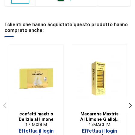
I clienti che hanno acquistato questo prodotto hanno
comprato anche:
confetti maxtris
Macarons Maxtris
Delizia al limone
Al Limone Giallo|5
PZ
17-MXDLM
17MACLIM
Effettua il login
Effettua il login