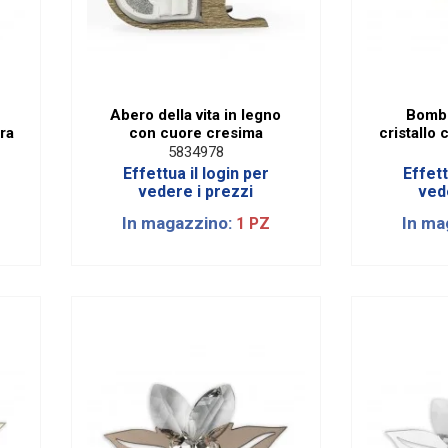
Abero della vita in legno
Bombo
ra
con cuore cresima
cristallo 
5834978
Effettua il login per
Effett
vedere i prezzi
ved
In magazzino:
In ma
1 PZ