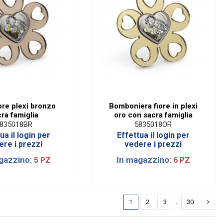
ore plexi bronzo
Bomboniera fiore in plexi
ra famiglia
oro con sacra famiglia
835018BR
5835018OR
ua il login per
Effettua il login per
ere i prezzi
vedere i prezzi
gazzino:
In magazzino:
5 PZ
6 PZ
1
2
3
…
30