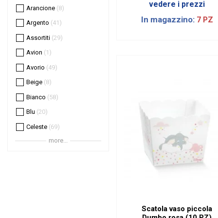
vedere i prezzi
Arancione
8
In magazzino:
7 PZ
Argento
41
Assortiti
29
Avion
1
Avorio
49
Beige
8
Bianco
58
Blu
20
Celeste
69
more...
Cipria
7
Corallo
3
Ecrù
1
Fucsia
4
Giallo
10
Scatola vaso piccola
Grigio
8
Dumbo rosa (10 PZ)