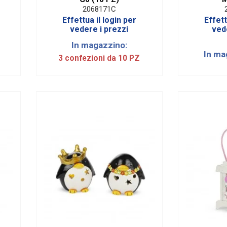
2068171C
Effettua il login per
Effett
vedere i prezzi
ved
In magazzino:
In ma
3 confezioni da 10 PZ