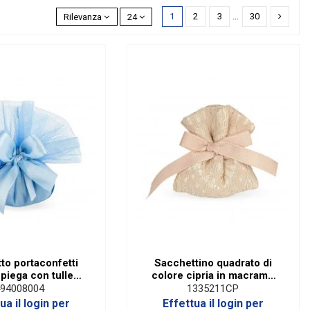
1
2
3
…
30
Rilevanza
24
to portaconfetti
Sacchettino quadrato di
piega con tulle
colore cipria in macramè
celeste
con raso
94008004
1335211CP
ua il login per
Effettua il login per