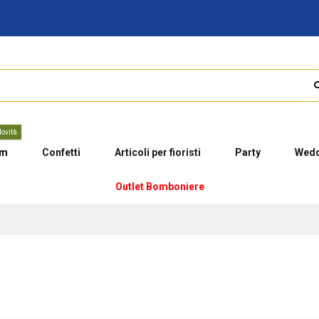
ovità
um
Confetti
Articoli per fioristi
Party
Wedd
Outlet Bomboniere