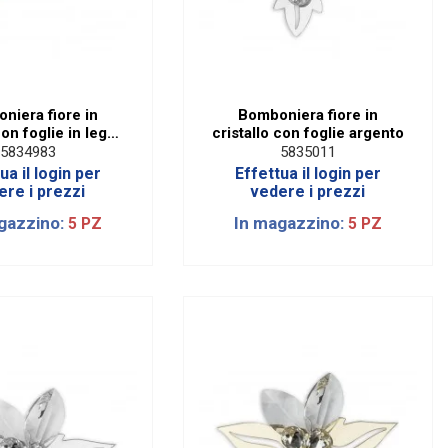
niera fiore in
Bomboniera fiore in
con foglie in legno
cristallo con foglie argento
piccolo
5834983
5835011
ua il login per
Effettua il login per
ere i prezzi
vedere i prezzi
gazzino:
In magazzino:
5 PZ
5 PZ