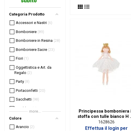
subito
Categoria Prodotto
Accessori e Nastri
6
Bomboniere
89
Bomboniere in Resina
28
Bomboniere Sacre
23
Fiori
1
Oggettistica e Art. da
Regalo
2
Party
8
Portaconfetti
20
Sacchetti
98
Wedding
1
Principessa bomboniera 
more...
stoffa con tulle bianco H
Colore
cm
1628626
Arancio
2
Effettua il login per