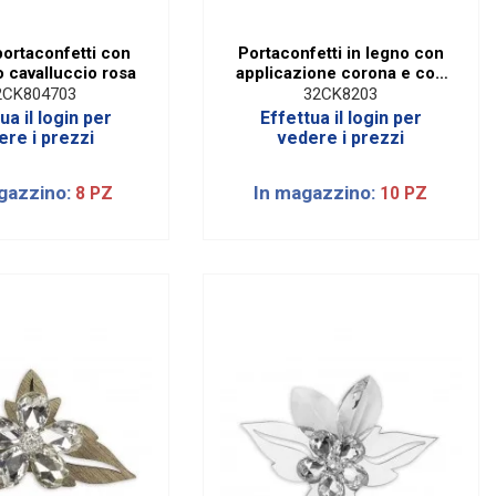
portaconfetti con
Portaconfetti in legno con
 cavalluccio rosa
applicazione corona e con
sacchetto
2CK804703
32CK8203
ua il login per
Effettua il login per
ere i prezzi
vedere i prezzi
gazzino:
In magazzino:
8 PZ
10 PZ