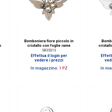
Bomboniera fiore piccolo in
Bombo
o
cristallo con foglie rame
cristal
5835013
Effettua il login per
Effett
vedere i prezzi
ved
In magazzino:
In ma
1 PZ