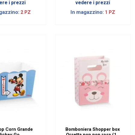
ere i prezzi
vedere i prezzi
gazzino:
In magazzino:
2 PZ
1 PZ
op Corn Grande
Bomboniera Shopper box
ickey Go
Orsetta pon pon rosa (10