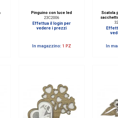
a
Pinguino con luce led
Scatola 
sacchetto
23C2006
3
Effettua il login per
vedere i prezzi
Effett
ved
In magazzino:
In ma
1 PZ