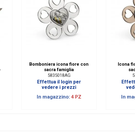
Bomboniera icona fiore con
Icona fi
e
sacra famiglia
sac
5835018AG
5
Effettua il login per
Effett
vedere i prezzi
ved
In magazzino:
In ma
4 PZ