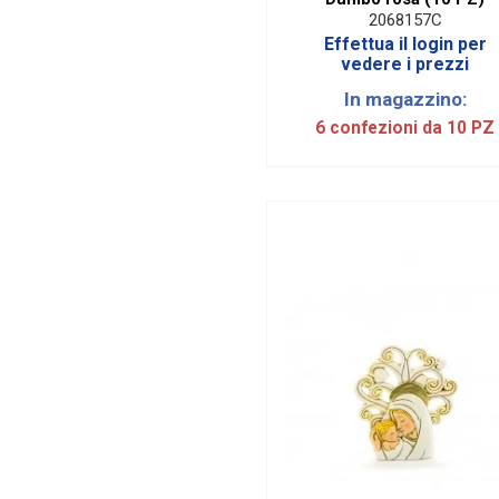
2068157C
Lilla
2
Effettua il login per
vedere i prezzi
Malva
1
Marrone
8
In magazzino:
6 confezioni da 10 PZ
Nero
2
Nocciola
42
Oro
22
Rosa
82
Rosa antico
2
Rosso
23
Tiffany
3
Tortora
10
Trasparente
19
Verde
13