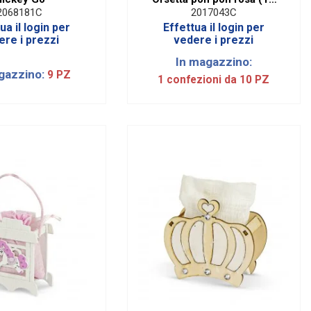
PZ)
2068181C
2017043C
ua il login per
Effettua il login per
ere i prezzi
vedere i prezzi
In magazzino:
gazzino:
9 PZ
1 confezioni da 10 PZ