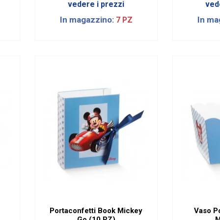
vedere i prezzi
ved
In magazzino:
In ma
7 PZ
Portaconfetti Book Mickey
Vaso P
Go (10 PZ)
M