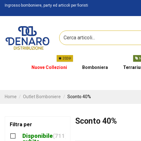
Ingrosso bomboniere, party ed articoli per fioristi
2026!
N
Nuove Collezioni
Bomboniera
Terrari
Home
Outlet Bomboniere
Sconto 40%
Sconto 40%
Filtra per
Disponibile
711