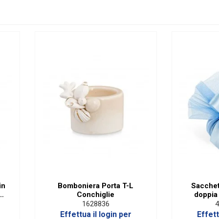
in
Bomboniera Porta T-L
Sacchet
 23
Conchiglie
doppia 
1628836
4
Effettua il login per
Effett