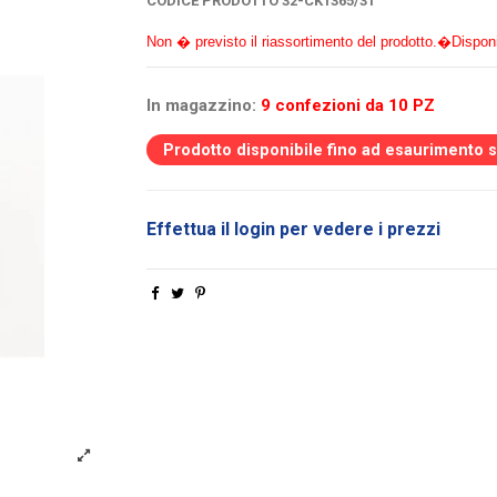
CODICE PRODOTTO
32-CK1365/31
Non � previsto il riassortimento del prodotto.�
Disponi
In magazzino:
9 confezioni da 10 PZ
Prodotto disponibile fino ad esaurimento 
Effettua il login per vedere i prezzi