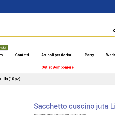
ovità
um
Confetti
Articoli per fioristi
Party
Wedd
Outlet Bomboniere
 Lilla (10 pz)
Sacchetto cuscino juta Li