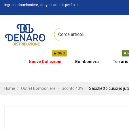
Ingrosso bomboniere, party ed articoli per fioristi
2026!
N
Nuove Collezioni
Bomboniera
Terrari
Home
Outlet Bomboniere
Sconto 40%
Sacchetto cuscino juta