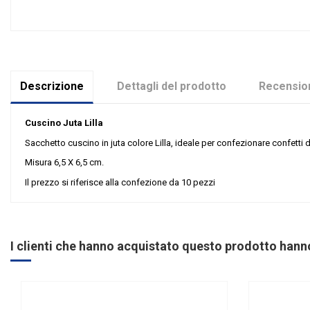
Descrizione
Dettagli del prodotto
Recension
Cuscino Juta Lilla
Sacchetto cuscino in juta colore Lilla, ideale per confezionare confetti
Misura 6,5 X 6,5 cm.
Il prezzo si riferisce alla confezione da 10 pezzi
Nessuna recensione
Colore
Grandi affari
I clienti che hanno acquistato questo prodotto han
Riordinabile