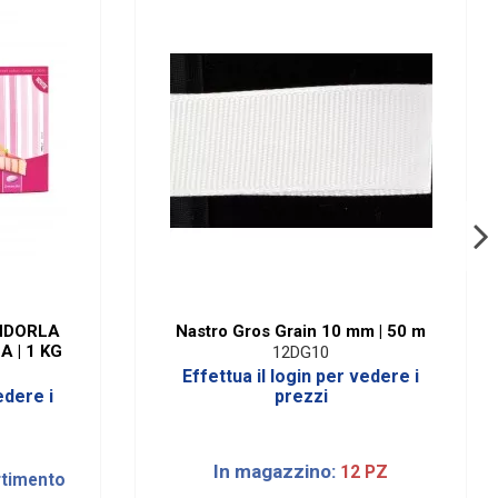
NDORLA
Nastro Gros Grain 10 mm | 50 m
 | 1 KG
12DG10
Effettua il login per vedere i
edere i
prezzi
In magazzino:
12 PZ
rtimento