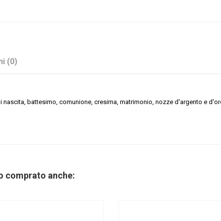
i (0)
 di nascita, battesimo, comunione, cresima, matrimonio, nozze d'argento e d'or
Lilla
Sconto 40%
no comprato anche:
No