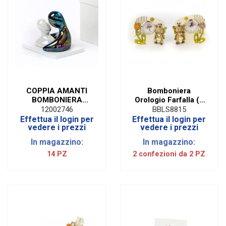
COPPIA AMANTI
Bomboniera
BOMBONIERA
Orologio Farfalla (2
MATRIMONIO
PZ)
12002746
BBLS8815
SENTIMENTO CON
Effettua il login per
Effettua il login per
SCATOLA
vedere i prezzi
vedere i prezzi
In magazzino:
In magazzino:
14 PZ
2 confezioni da 2 PZ