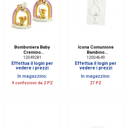
Bomboniera Baby
Icona Comunione
Cremino
Bambino
Arcobaleno Rosa
Bomboniera
12049281
12004649
Assortiti
Effettua il login per
Effettua il login per
(2PZ)|STOCK
vedere i prezzi
vedere i prezzi
In magazzino:
In magazzino:
9 confezioni da 2 PZ
27 PZ