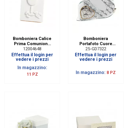
Bomboniera Calice
Bomboniera
Prima Comunione
Portafoto Cuore
Style
Maternità H 11 CM
12004648
25-GD7322
Effettua il login per
Effettua il login per
vedere i prezzi
vedere i prezzi
In magazzino:
In magazzino:
8 PZ
11 PZ