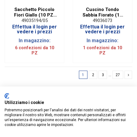
Sacchetto Piccolo
Cuscino Tondo
Fiori Giallo (10 PZ)
Sabbia Fiorato (10
STOCK
PZ) STOCK
49035194/05
49036073
Effettua il login per
Effettua il login per
vedere i prezzi
vedere i prezzi
In magazzino:
In magazzino:
6 confezioni da 10
1 confezioni da 10
PZ
PZ
1
2
3
…
27
Utilizziamo i cookie
Potremmo posizionarli per l'analisi dei dati dei nostri visitatori, per
ISCRIVITI ALLA NEWSLETTER
migliorare il nostro sito Web, mostrare contenuti personalizzati e offrirti
un'esperienza di navigazione eccezionale. Per ulteriori informazioni sui
cookie utilizziamo aprire le impostazioni.