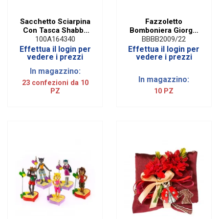
Sacchetto Sciarpina
Fazzoletto
Con Tasca Shabby
Bomboniera Giorgia
Con Macrame'
Fucsia
100A164340
BBBB2009/22
Corallo (10 PZ)
Effettua il login per
Effettua il login per
vedere i prezzi
vedere i prezzi
In magazzino:
In magazzino:
23 confezioni da 10
PZ
10 PZ