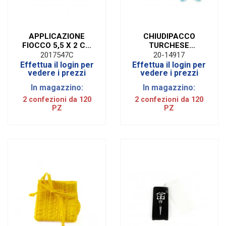
APPLICAZIONE
CHIUDIPACCO
FIOCCO 5,5 X 2 CM
TURCHESE
(120 PZ) | BLOOM
MARGHERITA (120
2017547C
20-14917
TORTORA
PZ)
Effettua il login per
Effettua il login per
vedere i prezzi
vedere i prezzi
In magazzino:
In magazzino:
2 confezioni da 120
2 confezioni da 120
PZ
PZ