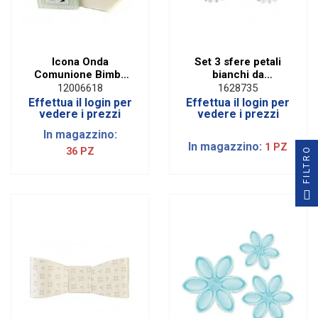
Icona Onda
Set 3 sfere petali
Comunione Bimba
bianchi da
con Scatola | STOCK
appendere
12006618
1628735
Effettua il login per
Effettua il login per
vedere i prezzi
vedere i prezzi
In magazzino:
In magazzino:
1 PZ
FILTRO
36 PZ