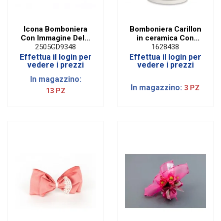
Icona Bomboniera
Bomboniera Carillon
Con Immagine Della
in ceramica Con
Maternità Con
Sirenetta|Stock
2505GD9348
1628438
Scatola STOCK
Effettua il login per
Effettua il login per
vedere i prezzi
vedere i prezzi
In magazzino:
In magazzino:
3 PZ
13 PZ