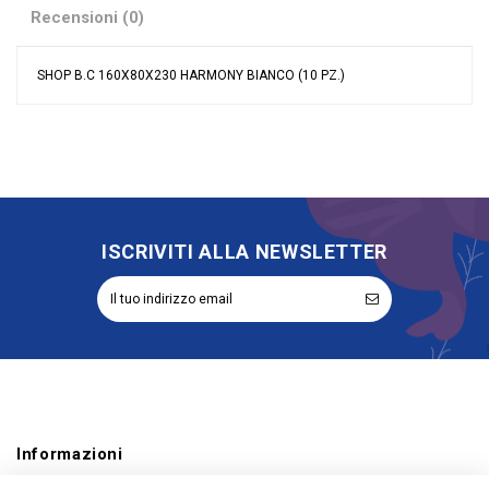
Recensioni (0)
SHOP B.C 160X80X230 HARMONY BIANCO (10 PZ.)
Nessuna recensione
Colore
Bianco
Linea
Harmony Bianco
Materiale
Cartoncino
Tipologia
Shopper
Riordinabile
No
ISCRIVITI ALLA NEWSLETTER
Informazioni