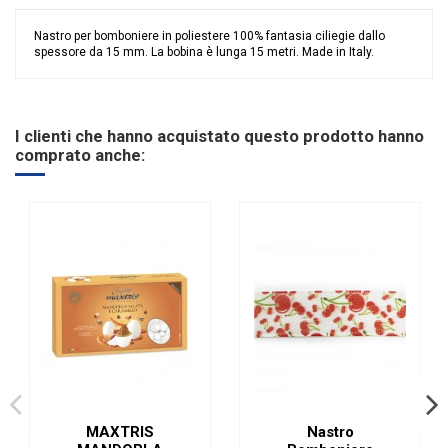
Nastro per bomboniere in poliestere 100% fantasia ciliegie dallo
spessore da 15 mm. La bobina è lunga 15 metri. Made in Italy.
Nessuna recensione
Immagine base
57101501.jpg
Galleria immagine
57101501.jpg
I clienti che hanno acquistato questo prodotto hanno
Grandi affari
Sconto 40%
comprato anche:
Anno
2022
Riordinabile
No
Categoria Prodotto
Accessori e Nastri
MAXTRIS
Nastro