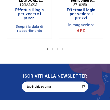
MANDORLA
Bomboniere
SALATA E
Fantasia Ciliegie
170MAXSAL
57102501
CARAMELLO
25 mm X 15 metri
Effettua il login
Effettua il login
per vedere i
per vedere i
prezzi
prezzi
In magazzino:
Scopri la data di
riassortimento
6 PZ
ISCRIVITI ALLA NEWSLETTER