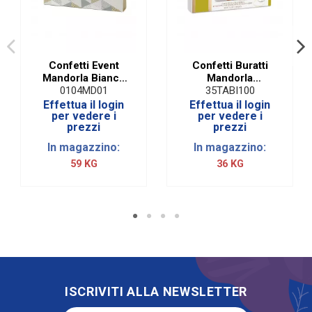
Confetti Event
Confetti Buratti
Mandorla Bianco
Mandorla
Denaro Via
Taormina Bianchi |
0104MD01
35TABI100
Fiume51|1 Kg
1 KG
Effettua il login
Effettua il login
per vedere i
per vedere i
prezzi
prezzi
In magazzino:
In magazzino:
59 KG
36 KG
ISCRIVITI ALLA NEWSLETTER