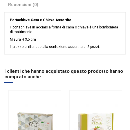
Recensioni (0)
Portachiave Casa e Chiave Assortito
Il portachiave in acciaio a forma di casa o chiave è una bomboniera
di matrimonio.
Misura H 3,5 cm
Il prezzo si riferisce alla confezione assortita di 2 pezzi.
Nessuna recensione
Colore
Argento
Materiale
Metallo
I clienti che hanno acquistato questo prodotto hanno
Grandi affari
Offerte
comprato anche:
Evento
Compleanno
Comunione
Cresima
Matrimonio
Tipologia
Portachiavi
Riordinabile
No