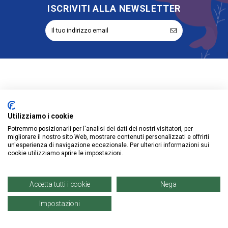
ISCRIVITI ALLA NEWSLETTER
Informazioni
Utilizziamo i cookie
Account
Potremmo posizionarli per l'analisi dei dati dei nostri visitatori, per
migliorare il nostro sito Web, mostrare contenuti personalizzati e offrirti
Prodotti
un'esperienza di navigazione eccezionale. Per ulteriori informazioni sui
cookie utilizziamo aprire le impostazioni.
Accetta tutti i cookie
Nega
© Copyright 2021 | Denaro Distribuzione Srl. |
P. IVA: 02671960819
Impostazioni