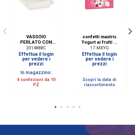
VASSOIO
confetti maxtris
PERLATO CON
Yogurt ai frutti di
FORI 41 X 33 cm
bosco
2014888C
17-MXYG
(10 PZ)
Effettua il login
Effettua il login
per vedere i
per vedere i
prezzi
prezzi
In magazzino:
4 confezioni da 10
Scopri la data di
PZ
riassortimento