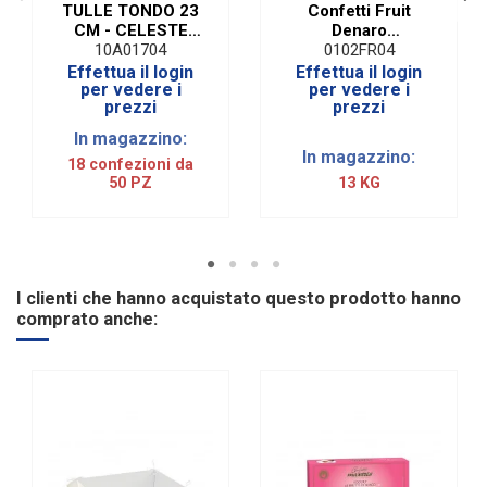
TULLE TONDO 23
Confetti Fruit
CM - CELESTE
Denaro
(CF. 50 PZ)
Cioccomandorla
10A01704
0102FR04
Alla Frutta Senza
Effettua il login
Effettua il login
Glutine Celeste|1
per vedere i
per vedere i
prezzi
prezzi
KG
In magazzino:
In magazzino:
18 confezioni da
50 PZ
13 KG
I clienti che hanno acquistato questo prodotto hanno
comprato anche: